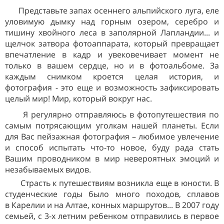
Представьте запах осеннего альпийского луга, еле
уловимую дымку над горным озером, серебро и
тишину хвойного леса в заполярной Лапландии... и
щелчок затвора фотоаппарата, который превращает
впечатление в кадр и увековечивает момент не
только в вашем сердце, но и в фотоальбоме. За
каждым снимком кроется целая история, и
фотография - это еще и возможность зафиксировать
целый мир! Мир, который вокруг нас.
Я регулярно отправляюсь в фотопутешествия по
самым потрясающим уголкам нашей планеты. Если
для Вас пейзажная фотография – любимое увлечение
и способ испытать что-то новое, буду рада стать
Вашим проводником в мир невероятных эмоций и
незабываемых видов.
Страсть к путешествиям возникла еще в юности. В
студенческие годы было много походов, сплавов
в
Карелии и на Алтае, конных маршрутов... В 2007 году
семьей, с 3-х летним ребенком отправились в первое