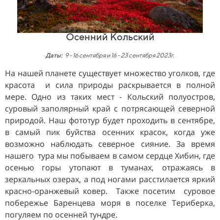
Осенний Кольский
Даты:
9 - 16 сентября и 16 - 23 сентября
2023г.
На нашей планете существует множество уголков, где
красота и сила природы раскрывается в полной
мере. Одно из таких мест - Кольский полуостров,
суровый заполярный край с потрясающей северной
природой. Наш фототур будет проходить в сентябре,
в самый пик буйства осенних красок, когда уже
возможно наблюдать северное сияние. За время
нашего тура мы побываем в самом сердце Хибин, где
осенью горы утопают в туманах, отражаясь в
зеркальных озерах, а под ногами расстилается яркий
красно-оранжевый ковер. Также посетим суровое
побережье Баренцева моря в поселке Териберка,
погуляем по осенней тундре.