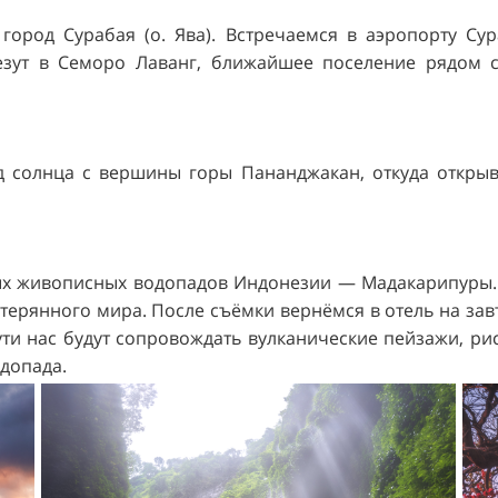
город Сурабая (о. Ява). Встречаемся в аэропорту Сур
зут в Семоро Лаванг, ближайшее поселение рядом с
д солнца с вершины горы Пананджакан, откуда откры
ых живописных водопадов Индонезии — Мадакарипуры. 
терянного мира. После съёмки вернёмся в отель на зав
ути нас будут сопровождать вулканические пейзажи, ри
одопада.