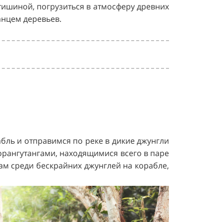
тишиной, погрузиться в атмосферу древних
анцем деревьев.
абль и отправимся по реке в дикие джунгли
орангутангами, находящимися всего в паре
ам среди бескрайних джунглей на корабле,