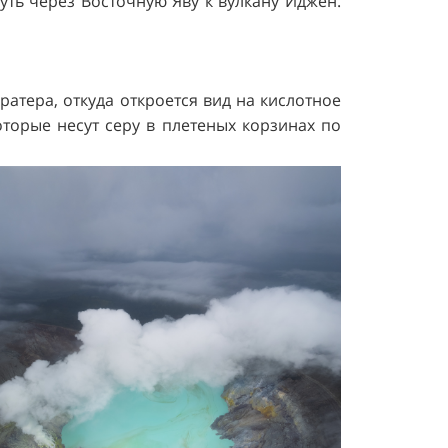
ть через Восточную Яву к вулкану Иджен.
атера, откуда откроется вид на кислотное
торые несут серу в плетеных корзинах по