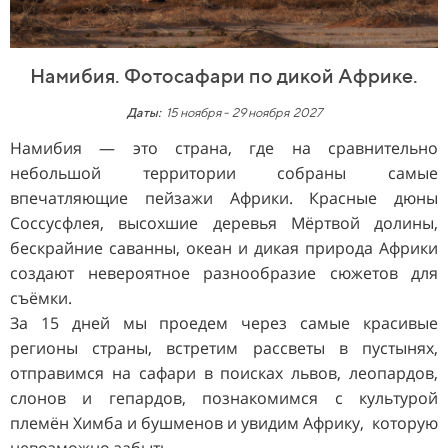
Намибия. Фотосафари по дикой Африке.
Даты:
15 ноября
-
29 ноября 2027
Намибия — это страна, где на сравнительно
небольшой территории собраны самые
впечатляющие пейзажи Африки. Красные дюны
Соссусфлея, высохшие деревья Мёртвой долины,
бескрайние саванны, океан и дикая природа Африки
создают невероятное разнообразие сюжетов для
съёмки.
За 15 дней мы проедем через самые красивые
регионы страны, встретим рассветы в пустынях,
отправимся на сафари в поисках львов, леопардов,
слонов и гепардов, познакомимся с культурой
племён Химба и бушменов и увидим Африку, которую
невозможно забыть